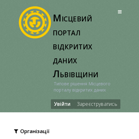
Перейти
до
Місцевий
вмісту
портал
відкритих
даних
Львівщини
Типове рішення Місцевого
порталу відкритих даних
Увійти
Зареєструватись
Організації