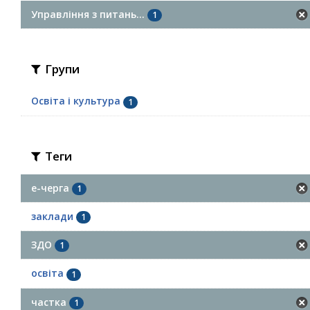
Управління з питань...
1
Групи
Освіта і культура
1
Теги
е-черга
1
заклади
1
ЗДО
1
освіта
1
частка
1