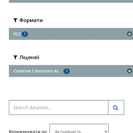
Формати
XLS
1
Ліцензії
Creative Commons At...
1
Впорядкувати по