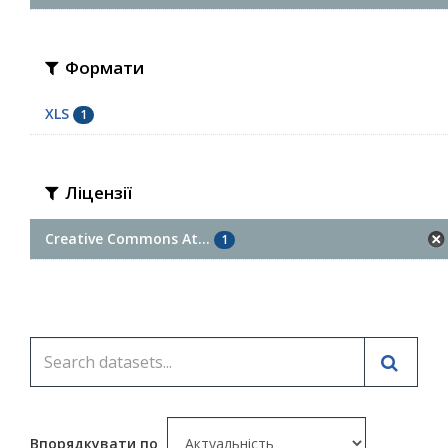
Формати
XLS
1
Ліцензії
Creative Commons At...
1
Впорядкувати по