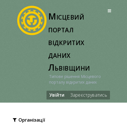
Перейти
до
Місцевий
вмісту
портал
відкритих
даних
Львівщини
Типове рішення Місцевого
порталу відкритих даних
Увійти
Зареєструватись
Організації