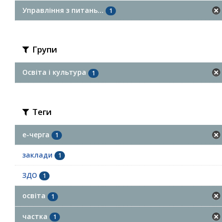
Управління з питань...
1
Групи
Освіта і культура
1
Теги
е-черга
1
заклади
1
ЗДО
1
освіта
1
частка
1