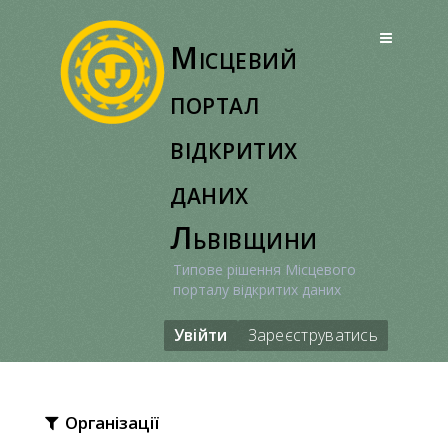
Перейти
до
Місцевий
вмісту
портал
відкритих
даних
Львівщини
Типове рішення Місцевого
порталу відкритих даних
Увійти
Зареєструватись
Організації