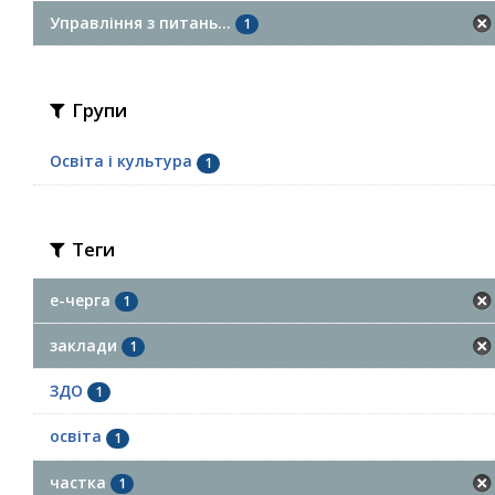
Управління з питань...
1
Групи
Освіта і культура
1
Теги
е-черга
1
заклади
1
ЗДО
1
освіта
1
частка
1