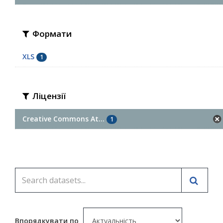
Формати
XLS
1
Ліцензії
Creative Commons At...
1
Впорядкувати по