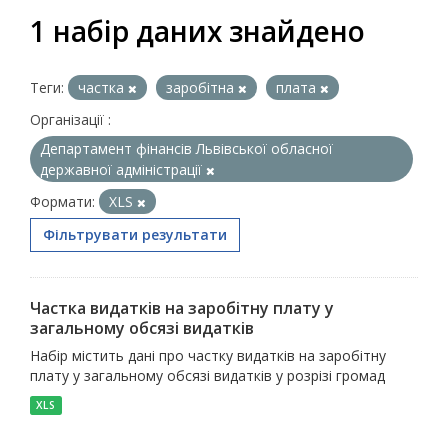
1 набір даних знайдено
Теги:
частка
заробітна
плата
Організації :
Департамент фінансів Львівської обласної
державної адміністрації
Формати:
XLS
Фільтрувати результати
Частка видатків на заробітну плату у
загальному обсязі видатків
Набір містить дані про частку видатків на заробітну
плату у загальному обсязі видатків у розрізі громад
XLS