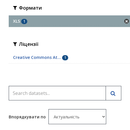
Формати
XLS
1
Ліцензії
Creative Commons At...
1
Впорядкувати по