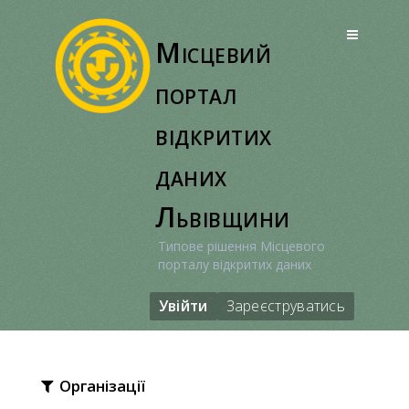
Перейти
до
Місцевий
вмісту
портал
відкритих
даних
Львівщини
Типове рішення Місцевого
порталу відкритих даних
Увійти
Зареєструватись
Організації