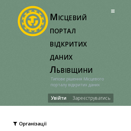
Перейти
до
Місцевий
вмісту
портал
відкритих
даних
Львівщини
Типове рішення Місцевого
порталу відкритих даних
Увійти
Зареєструватись
Організації