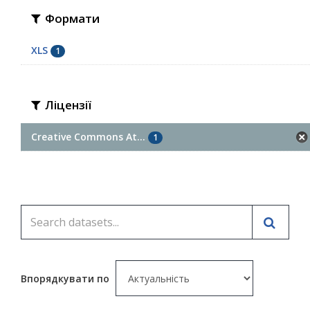
Формати
XLS
1
Ліцензії
Creative Commons At...
1
Впорядкувати по