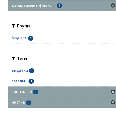
Департамент фінансі...
1
Групи
Бюджет
1
Теги
видатки
1
загальні
1
капітальні
1
частка
1