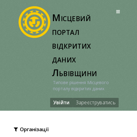
Перейти
до
Місцевий
вмісту
портал
відкритих
даних
Львівщини
Типове рішення Місцевого
порталу відкритих даних
Увійти
Зареєструватись
Організації