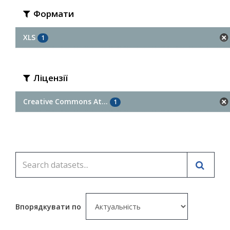
Формати
XLS
1
Ліцензії
Creative Commons At...
1
Впорядкувати по