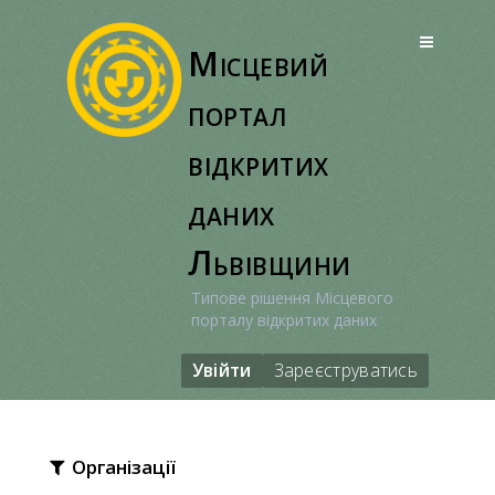
Перейти
до
Місцевий
вмісту
портал
відкритих
даних
Львівщини
Типове рішення Місцевого
порталу відкритих даних
Увійти
Зареєструватись
Організації