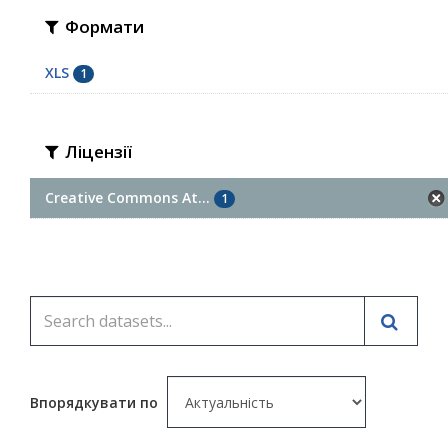
Формати
XLS
1
Ліцензії
Creative Commons At...
1
Впорядкувати по