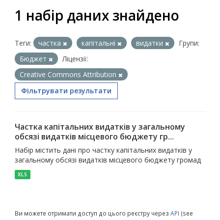
1 набір даних знайдено
Теги:
частка
капітальні
видатки
Групи:
Бюджет
Ліцензії:
Creative Commons Attribution
Фільтрувати результати
Частка капітальних видатків у загальному
обсязі видатків місцевого бюджету гр...
Набір містить дані про частку капітальних видатків у
загальному обсязі видатків місцевого бюджету громад
XLS
Ви можете отримати доступ до цього реєстру через
API
(see