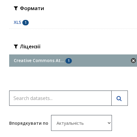
Формати
XLS
1
Ліцензії
Creative Commons At...
1
Впорядкувати по