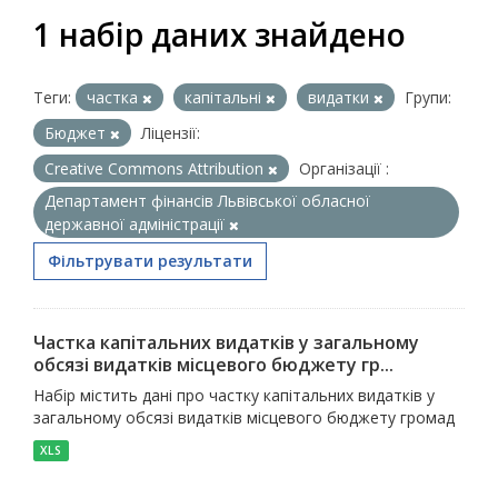
1 набір даних знайдено
Теги:
частка
капітальні
видатки
Групи:
Бюджет
Ліцензії:
Creative Commons Attribution
Організації :
Департамент фінансів Львівської обласної
державної адміністрації
Фільтрувати результати
Частка капітальних видатків у загальному
обсязі видатків місцевого бюджету гр...
Набір містить дані про частку капітальних видатків у
загальному обсязі видатків місцевого бюджету громад
XLS