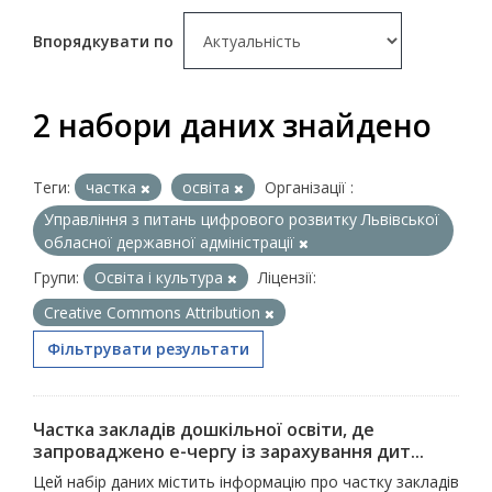
Впорядкувати по
2 набори даних знайдено
Теги:
частка
освіта
Організації :
Управління з питань цифрового розвитку Львівської
обласної державної адміністрації
Групи:
Освіта і культура
Ліцензії:
Creative Commons Attribution
Фільтрувати результати
Частка закладів дошкільної освіти, де
запроваджено е-чергу із зарахування дит...
Цей набір даних містить інформацію про частку закладів