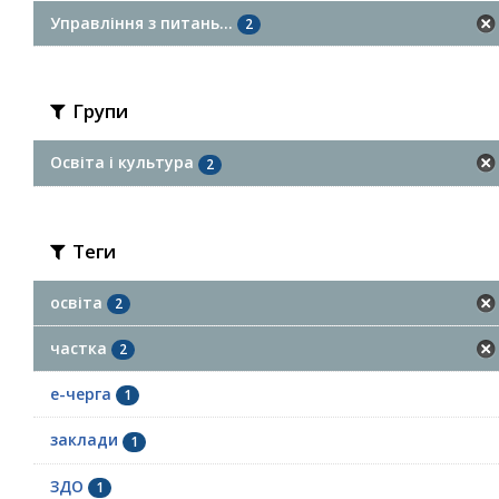
Управління з питань...
2
Групи
Освіта і культура
2
Теги
освіта
2
частка
2
е-черга
1
заклади
1
ЗДО
1