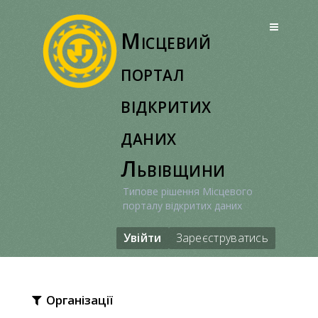
Перейти
до
Місцевий
вмісту
портал
відкритих
даних
Львівщини
Типове рішення Місцевого
порталу відкритих даних
Увійти
Зареєструватись
Організації