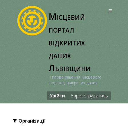
Перейти
до
Місцевий
вмісту
портал
відкритих
даних
Львівщини
Типове рішення Місцевого
порталу відкритих даних
Увійти
Зареєструватись
Організації