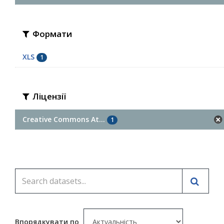
Формати
XLS
1
Ліцензії
Creative Commons At...
1
Впорядкувати по