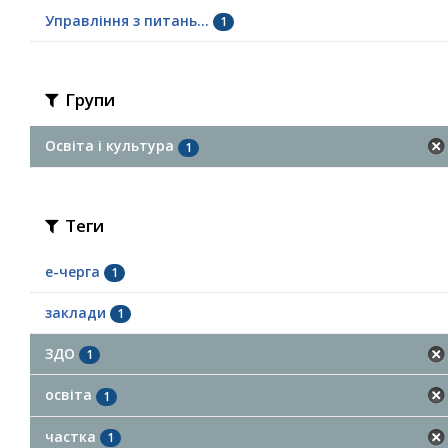
Управління з питань...
1
Групи
Освіта і культура
1
Теги
е-черга
1
заклади
1
ЗДО
1
освіта
1
частка
1