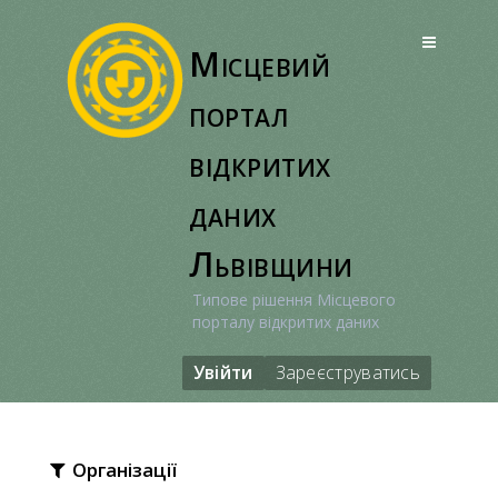
Перейти
до
Місцевий
вмісту
портал
відкритих
даних
Львівщини
Типове рішення Місцевого
порталу відкритих даних
Увійти
Зареєструватись
Організації