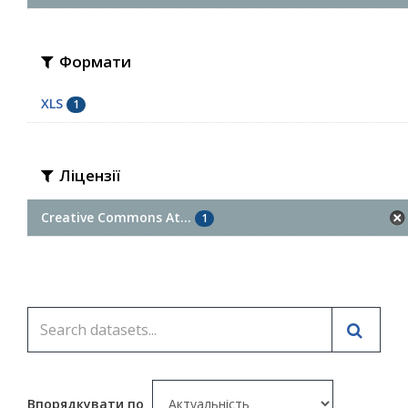
Формати
XLS
1
Ліцензії
Creative Commons At...
1
Впорядкувати по