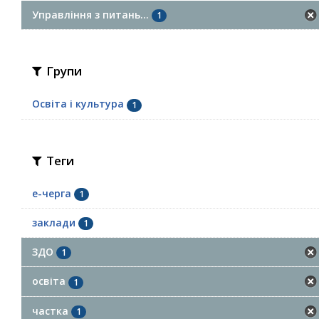
Управління з питань...
1
Групи
Освіта і культура
1
Теги
е-черга
1
заклади
1
ЗДО
1
освіта
1
частка
1