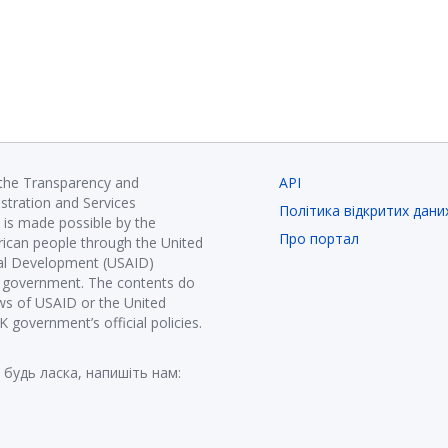
 the Transparency and
API
istration and Services
Політика відкритих дани
is made possible by the
Про портал
ican people through the United
nal Development (USAID)
K government. The contents do
ews of USAID or the United
government’s official policies.
 будь ласка, напишіть нам: