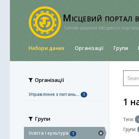
Перейти
до
Місцевий портал 
вмісту
Типове рішення Місцевого порталу
Набори даних
Організації
Групи
Організації
Управління з питань...
1
1 н
Групи
Теги:
Групи:
Освіта і культура
1