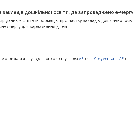
 закладів дошкільної освіти, де запроваджено е-чергу 
ір даних містить інформацію про частку закладів дошкільної ос
нну чергу для зарахування дітей.
те отримати доступ до цього реєстру через
API
(see
Документація API
).