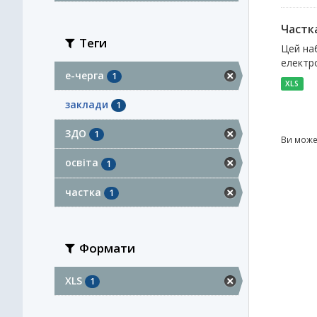
Частка
Теги
Цей наб
електро
е-черга
1
XLS
заклади
1
ЗДО
1
Ви може
освіта
1
частка
1
Формати
XLS
1