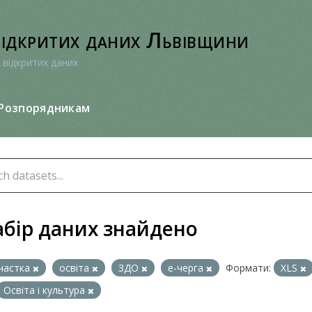
відкритих даних Львівщини
 відкритих даних
Розпорядникам
абір даних знайдено
частка
освіта
ЗДО
е-черга
Формати:
XLS
Освіта і культура