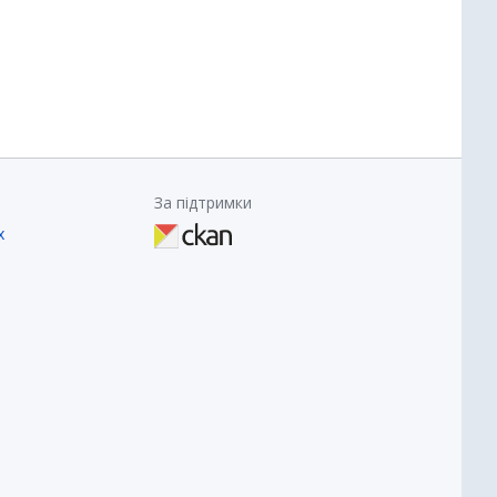
За підтримки
х