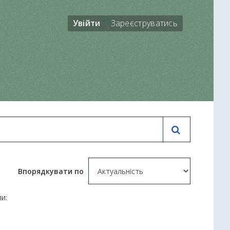
Увійти
Зареєструватись
Впорядкувати по
и: