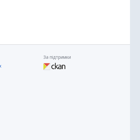
За підтримки
х