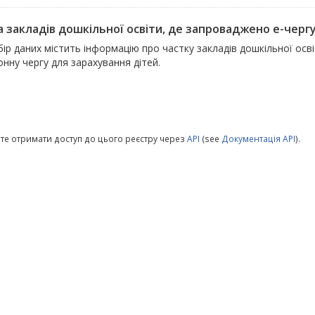
 закладів дошкільної освіти, де запроваджено е-чергу 
ір даних містить інформацію про частку закладів дошкільної ос
нну чергу для зарахування дітей.
те отримати доступ до цього реєстру через
API
(see
Документація API
).