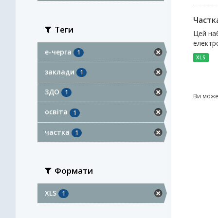
Частка
Теги
Цей наб
електро
е-черга
1
XLS
заклади
1
ЗДО
1
Ви може
освіта
1
частка
1
Формати
XLS
1