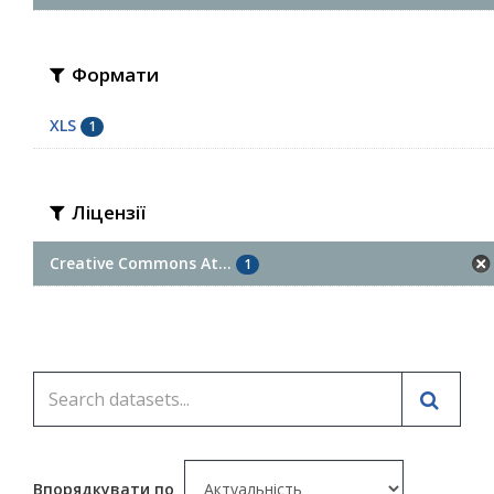
Формати
XLS
1
Ліцензії
Creative Commons At...
1
Впорядкувати по