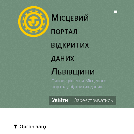
Перейти
до
Місцевий
вмісту
портал
відкритих
даних
Львівщини
Типове рішення Місцевого
порталу відкритих даних
Увійти
Зареєструватись
Організації