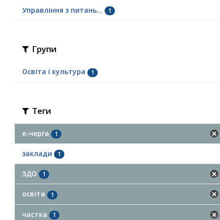
Управління з питань...
1
Групи
Освіта і культура
1
Теги
е-черга
1
заклади
1
ЗДО
1
освіта
1
частка
1