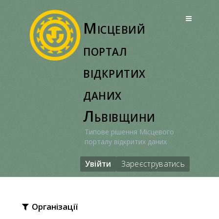
Перейти
до
Місцевий
вмісту
портал
відкритих
даних
Львівщини
Типове рішення Місцевого
порталу відкритих даних
Увійти
Зареєструватись
Організації