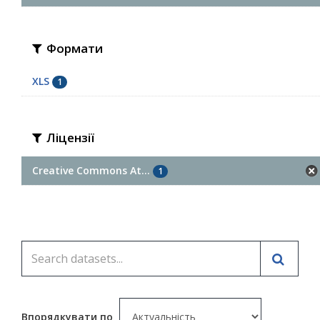
Формати
XLS
1
Ліцензії
Creative Commons At...
1
Впорядкувати по