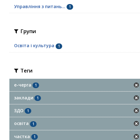
Управління з питань...
1
Групи
Освіта і культура
1
Теги
е-черга
1
заклади
1
ЗДО
1
освіта
1
частка
1