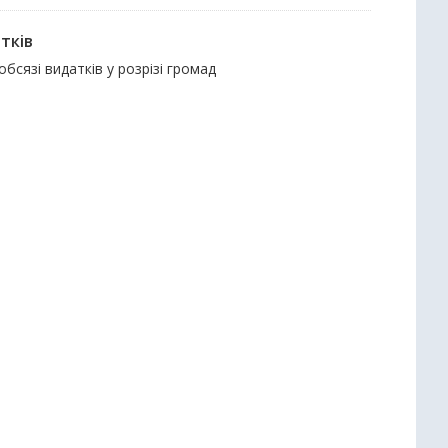
тків
обсязі видатків у розрізі громад