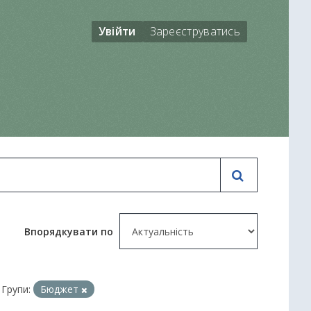
Увійти
Зареєструватись
Впорядкувати по
Групи:
Бюджет