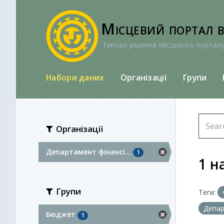
Перейти
до
Місцевий портал 
вмісту
Типове рішення Місцевого порталу
Набори даних
Організації
Групи
Організації
Департамент фінансі...
1
1 н
Групи
Теги:
Депар
Бюджет
1