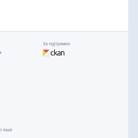
За підтримки
х
о інше