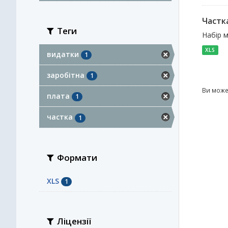
Частка
Теги
Набір м
XLS
видатки
1
заробітна
1
Ви може
плата
1
частка
1
Формати
XLS
1
Ліцензії