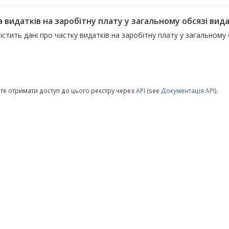
 видатків на заробітну плату у загальному обсязі вида
істить дані про частку видатків на заробітну плату у загальному 
те отримати доступ до цього реєстру через
API
(see
Документація API
).