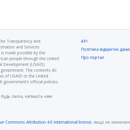
 the Transparency and
API
istration and Services
Політика відкритих дани
is made possible by the
Про портал
ican people through the United
nal Development (USAID)
K government. The contents do
ews of USAID or the United
government’s official policies.
 будь ласка, напишіть нам:
ive Commons Attribution 4.0 International license
, якщо не зазначен