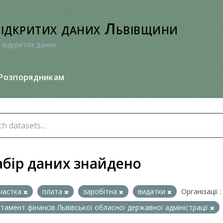
відкритих даних Львівщини
 відкритих даних
Розпорядникам
абір даних знайдено
частка
плата
заробітна
видатки
Організації :
тамент фінансів Львівської обласної державної адміністрації