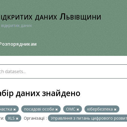
відкритих даних Львівщини
 відкритих даних
Розпорядникам
абір даних знайдено
частка
посадові особи
ОМС
кібербезпека
и:
XLS
Організації :
Управління з питань цифрового розвитк