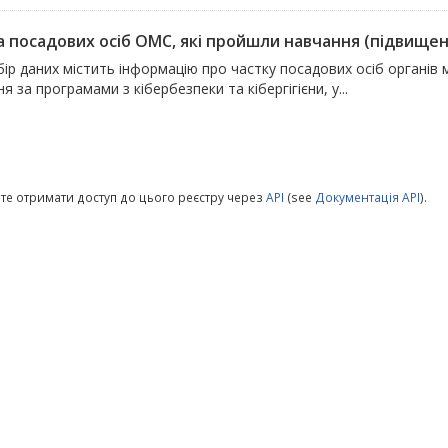
 посадових осіб ОМС, які пройшли навчання (підвищення 
ір даних містить інформацію про частку посадових осіб органів
я за програмами з кібербезпеки та кібергігієни, у...
те отримати доступ до цього реєстру через
API
(see
Документація API
).