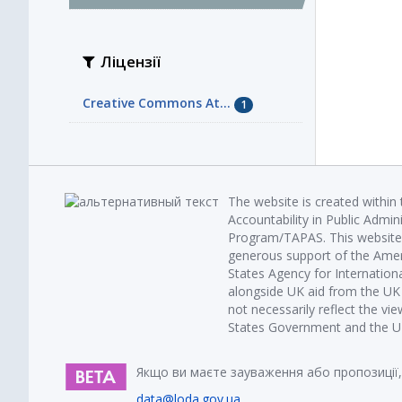
Ліцензії
Creative Commons At...
1
The website is created within
Accountability in Public Admin
Program/TAPAS. This website 
generous support of the Amer
States Agency for Internatio
alongside UK aid from the U
not necessarily reflect the vi
States Government and the UK 
Якщо ви маєте зауваження або пропозиції,
data@loda.gov.ua