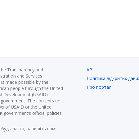
 the Transparency and
API
istration and Services
Політика відкритих дани
is made possible by the
Про портал
ican people through the United
nal Development (USAID)
K government. The contents do
ews of USAID or the United
government’s official policies.
 будь ласка, напишіть нам: