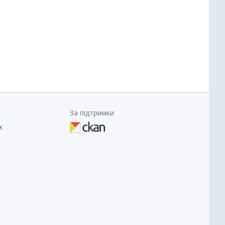
За підтримки
х