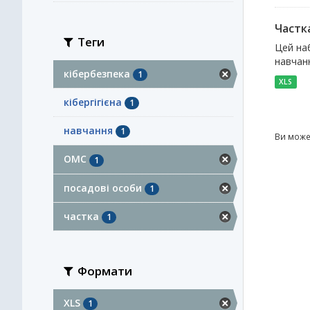
Частка
Теги
Цей наб
навчанн
кібербезпека
1
XLS
кібергігієна
1
навчання
1
Ви може
ОМС
1
посадові особи
1
частка
1
Формати
XLS
1