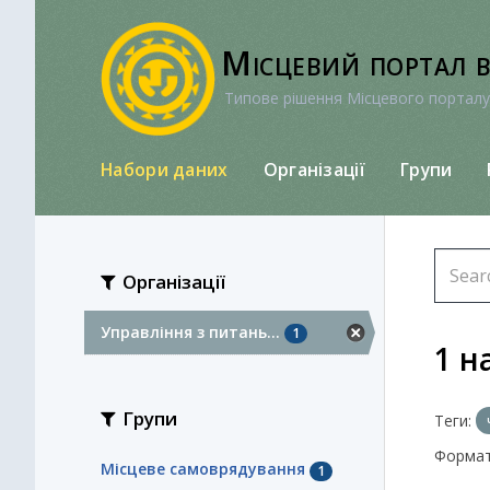
Перейти
до
Місцевий портал 
вмісту
Типове рішення Місцевого порталу
Набори даних
Організації
Групи
Організації
Управління з питань...
1
1 н
Групи
Теги:
Формат
Місцеве самоврядування
1