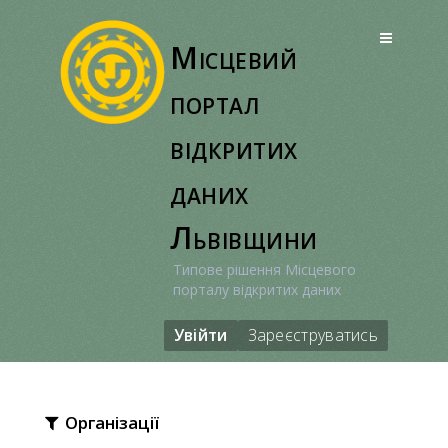
Перейти
до
Місцевий
вмісту
портал
відкритих
даних
Львівщини
Типове рішення Місцевого
порталу відкритих даних
Увійти
Зареєструватись
Організації