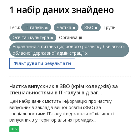
1 набір даних знайдено
Теги:
ІТ-галузь
частка
ЗВО
Групи:
Освіта і культура
Організації :
Управління з питань цифрового розвитку Львівської
обласної державної адміністрації
Фільтрувати результати
Частка випускників ЗВО (крім коледжів) за
спеціальностями в ІТ-галузі від заг...
Цей набір даних містить інформацію про частку
випускників закладів вищої освіти (ЗВО) за
спеціальностями ІТ-галузі від загальної кількості
випускників у територіальних громадах...
XLS