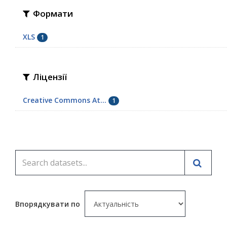
Формати
XLS
1
Ліцензії
Creative Commons At...
1
Впорядкувати по