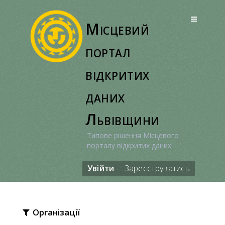
Перейти
до
Місцевий
вмісту
портал
відкритих
даних
Львівщини
Типове рішення Місцевого
порталу відкритих даних
Увійти
Зареєструватись
Організації