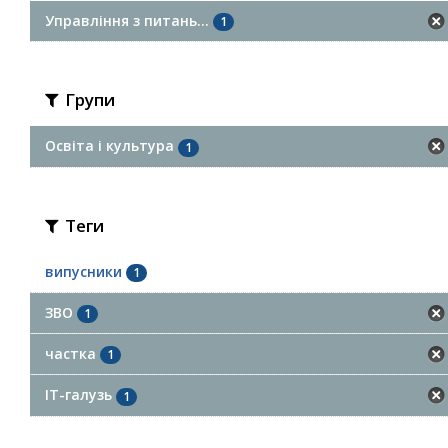
Управління з питань...
1
Групи
Освіта і культура
1
Теги
випусники
1
ЗВО
1
частка
1
ІТ-галузь
1