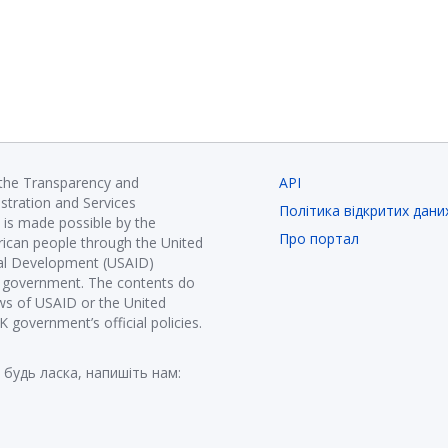
 the Transparency and
API
istration and Services
Політика відкритих дани
is made possible by the
Про портал
ican people through the United
nal Development (USAID)
K government. The contents do
ews of USAID or the United
government’s official policies.
 будь ласка, напишіть нам: