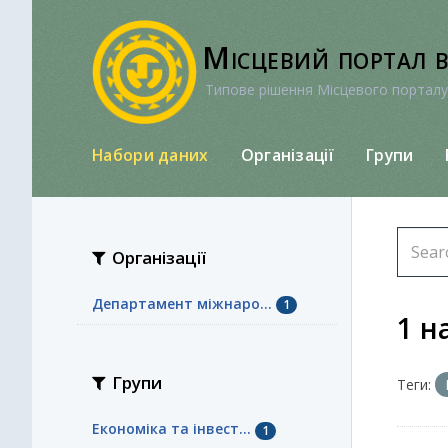
Перейти
до
Місцевий портал 
вмісту
Типове рішення Місцевого порталу
Набори даних
Організації
Групи
Організації
Департамент міжнаро...
1
1 н
Групи
Теги:
Економіка та інвест...
1