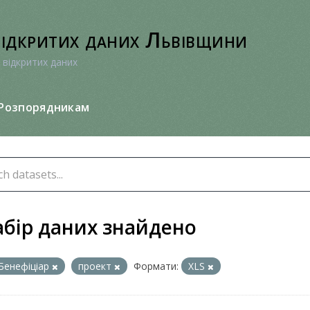
відкритих даних Львівщини
 відкритих даних
Розпорядникам
абір даних знайдено
Бенефіціар
проект
Формати:
XLS