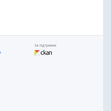
За підтримки
х