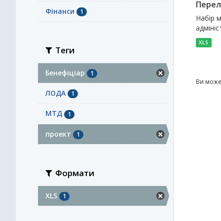
Перел
Фінанси
1
Набір м
адмініс
XLS
Теги
Бенефіціар
1
Ви може
ЛОДА
1
МТД
1
проект
1
Формати
XLS
1