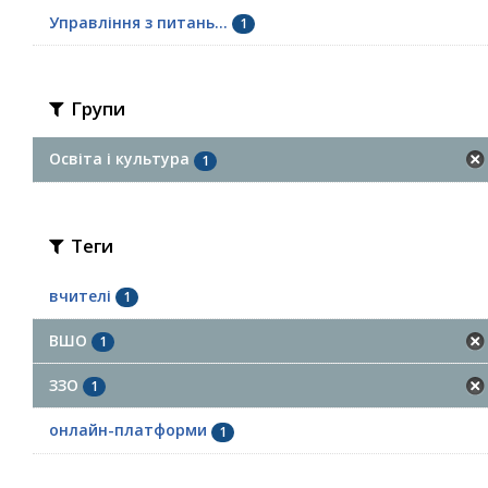
Управління з питань...
1
Групи
Освіта і культура
1
Теги
вчителі
1
ВШО
1
ЗЗО
1
онлайн-платформи
1