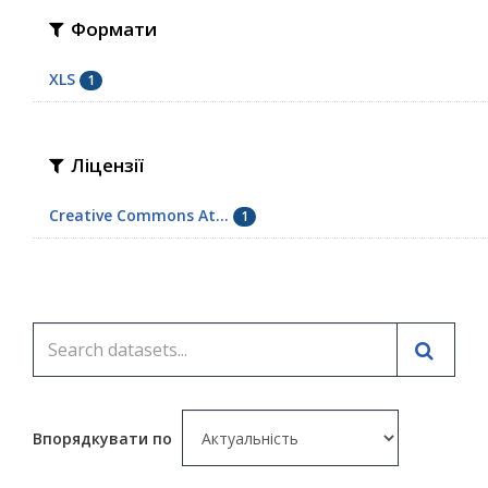
Формати
XLS
1
Ліцензії
Creative Commons At...
1
Впорядкувати по