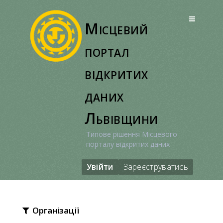
Перейти
до
Місцевий
вмісту
портал
відкритих
даних
Львівщини
Типове рішення Місцевого
порталу відкритих даних
Увійти
Зареєструватись
Організації