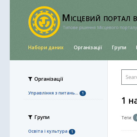
Перейти
до
Місцевий портал 
вмісту
Типове рішення Місцевого порталу
Набори даних
Організації
Групи
Організації
Управління з питань...
1
1 н
Групи
Теги:
Освіта і культура
1