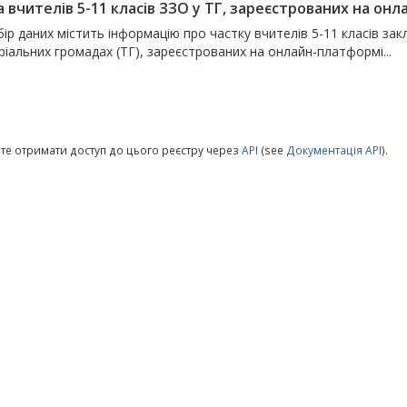
а вчителів 5-11 класів ЗЗО у ТГ, зареєстрованих на о
ір даних містить інформацію про частку вчителів 5-11 класів закл
іальних громадах (ТГ), зареєстрованих на онлайн-платформі...
те отримати доступ до цього реєстру через
API
(see
Документація API
).