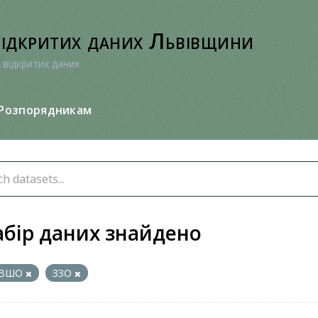
відкритих даних Львівщини
 відкритих даних
Розпорядникам
абір даних знайдено
ВШО
ЗЗО