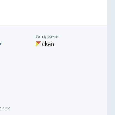
За підтримки
х
о інше