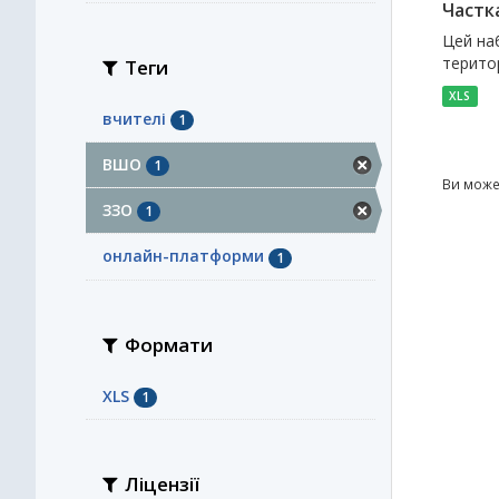
Частк
Цей наб
територ
Теги
XLS
вчителі
1
ВШО
1
Ви може
ЗЗО
1
онлайн-платформи
1
Формати
XLS
1
Ліцензії