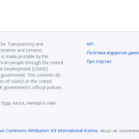
 the Transparency and
API
istration and Services
Політика відкритих дани
is made possible by the
Про портал
ican people through the United
nal Development (USAID)
K government. The contents do
ews of USAID or the United
government’s official policies.
 будь ласка, напишіть нам:
ive Commons Attribution 4.0 International license
, якщо не зазначен