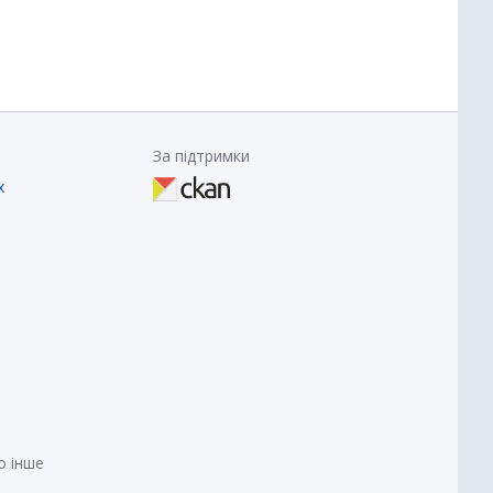
За підтримки
х
о інше