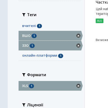
Частк
Цей наб
територ
Теги
XLS
вчителі
1
ВШО
1
Ви може
ЗЗО
1
онлайн-платформи
1
Формати
XLS
1
Ліцензії