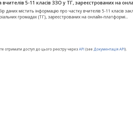
а вчителів 5-11 класів ЗЗО у ТГ, зареєстрованих на о
ір даних містить інформацію про частку вчителів 5-11 класів закл
іальних громадах (ТГ), зареєстрованих на онлайн-платформі...
те отримати доступ до цього реєстру через
API
(see
Документація API
).