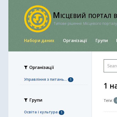
Перейти
до
Місцевий портал 
вмісту
Типове рішення Місцевого порталу
Набори даних
Організації
Групи
Організації
Управління з питань...
1
1 н
Групи
Теги:
Освіта і культура
1