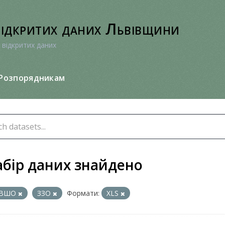
відкритих даних Львівщини
 відкритих даних
Розпорядникам
абір даних знайдено
ВШО
ЗЗО
Формати:
XLS