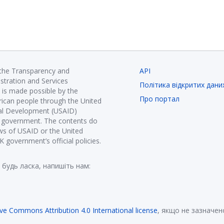
 the Transparency and
API
istration and Services
Політика відкритих дани
is made possible by the
Про портал
ican people through the United
nal Development (USAID)
K government. The contents do
ews of USAID or the United
government’s official policies.
 будь ласка, напишіть нам:
ive Commons Attribution 4.0 International license
, якщо не зазначен