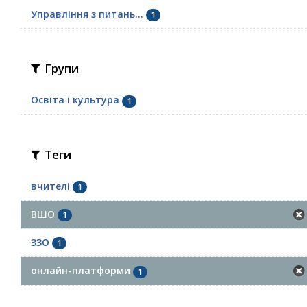
Управління з питань...
1
Групи
Освіта і культура
1
Теги
вчителі
1
ВШО
1
ЗЗО
1
онлайн-платформи
1