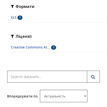
Формати
XLS
1
Ліцензії
Creative Commons At...
1
Впорядкувати по