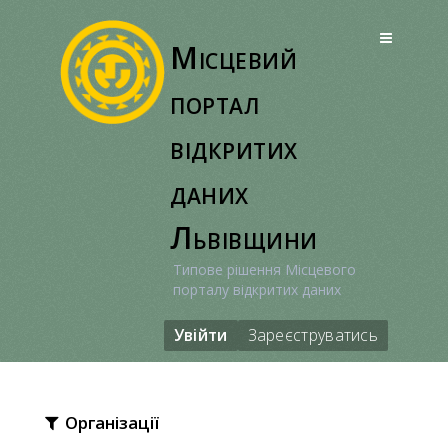
Перейти
до
Місцевий
вмісту
портал
відкритих
даних
Львівщини
Типове рішення Місцевого
порталу відкритих даних
Увійти
Зареєструватись
Організації