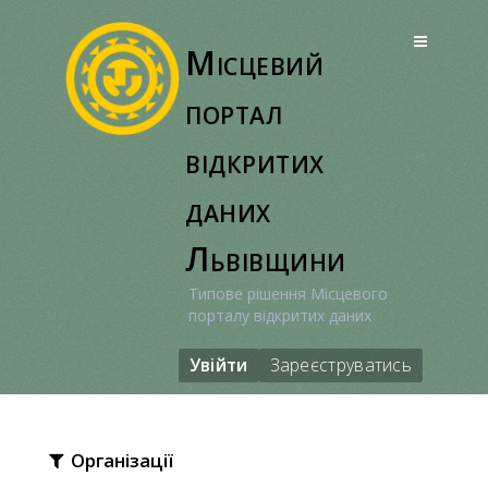
Перейти
до
Місцевий
вмісту
портал
відкритих
даних
Львівщини
Типове рішення Місцевого
порталу відкритих даних
Увійти
Зареєструватись
Організації