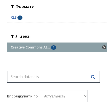
Формати
XLS
1
Ліцензії
Creative Commons At...
1
Впорядкувати по