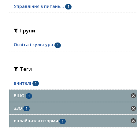
Управління з питань...
1
Групи
Освіта і культура
1
Теги
вчителі
1
ВШО
1
ЗЗО
1
онлайн-платформи
1