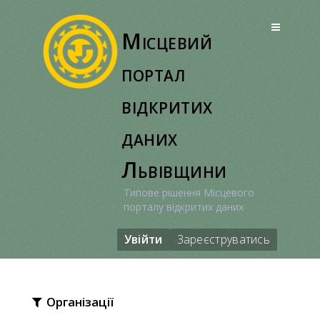
Перейти
до
Місцевий
вмісту
портал
відкритих
даних
Львівщини
Типове рішення Місцевого
порталу відкритих даних
Увійти
Зареєструватись
Організації