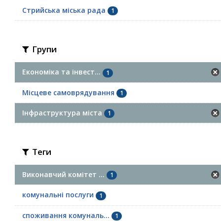
Стрийська міська рада
1
Групи
Економіка та інвест...
1
Місцеве самоврядування
1
Інфраструктура міста
1
Теги
Виконавчий комітет ...
1
комунальні послуги
1
споживання комуналь...
1