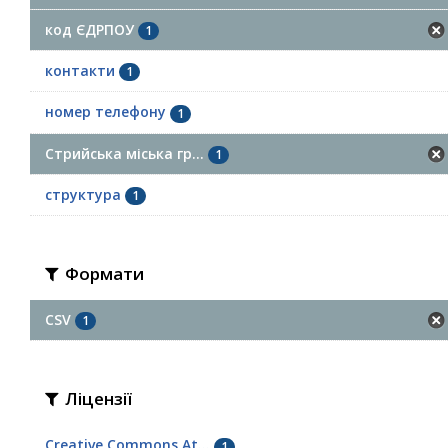
код ЄДРПОУ
1
контакти
1
номер телефону
1
Стрийська міська гр...
1
структура
1
Формати
CSV
1
Ліцензії
Creative Commons At...
1