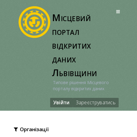
Перейти
до
Місцевий
вмісту
портал
відкритих
даних
Львівщини
Типове рішення Місцевого
порталу відкритих даних
Увійти
Зареєструватись
Організації