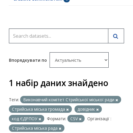
Впорядкувати по
1 набір даних знайдено
Теги:
Виконавчий комітет Стрийської міської ради
Стрийська міська громада
довідник
код ЄДРПОУ
Формати:
CSV
Організації :
Стрийська міська рада