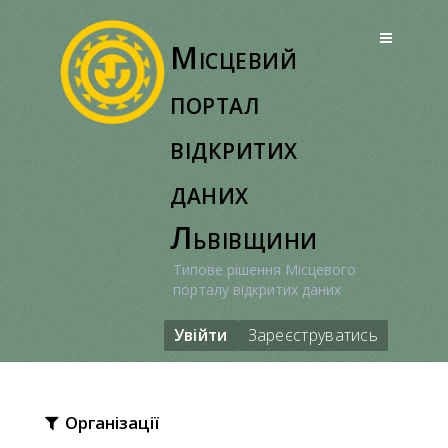
Перейти
до
Місцевий
вмісту
портал
відкритих
даних
Львівщини
Типове рішення Місцевого
порталу відкритих даних
Увійти
Зареєструватись
Організації