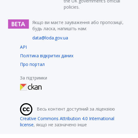
the UK government’s official
policies.
Якщо ви маєте зауваження або пропозиції,
будь ласка, напишіть нам:
data@loda.gov.ua
API
Політика відкритих даних
Про портал
За підтримки
Весь контент доступний за ліцензією
Creative Commons Attribution 4.0 International
license
, якщо не зазначено інше