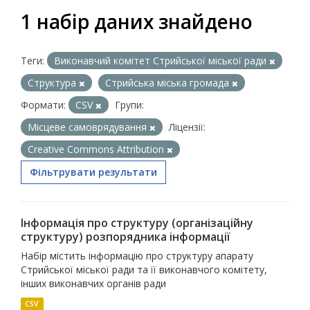
1 набір даних знайдено
Теги:
Виконавчий комітет Стрийської міської ради
Структура
Стрийська міська громада
Формати:
CSV
Групи:
Місцеве самоврядування
Ліцензії:
Creative Commons Attribution
Фільтрувати результати
Інформація про структуру (організаційну
структуру) розпорядника інформації
Набір містить інформацію про структуру апарату
Стрийської міської ради та її виконавчого комітету,
інших виконавчих органів ради
CSV