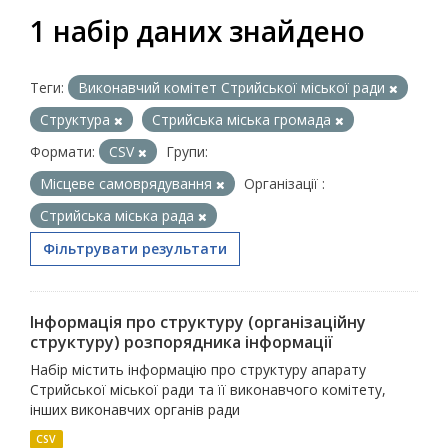
1 набір даних знайдено
Теги:
Виконавчий комітет Стрийської міської ради
Структура
Стрийська міська громада
Формати:
CSV
Групи:
Місцеве самоврядування
Організації :
Стрийська міська рада
Фільтрувати результати
Інформація про структуру (організаційну
структуру) розпорядника інформації
Набір містить інформацію про структуру апарату
Стрийської міської ради та її виконавчого комітету,
інших виконавчих органів ради
CSV