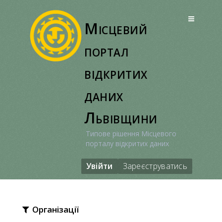
Перейти
до
Місцевий
вмісту
портал
відкритих
даних
Львівщини
Типове рішення Місцевого
порталу відкритих даних
Увійти
Зареєструватись
Організації