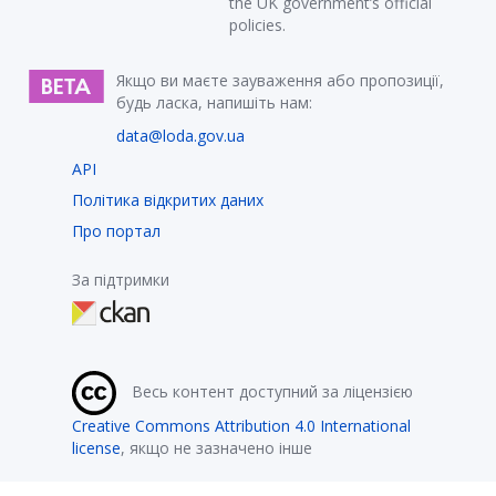
the UK government’s official
policies.
Якщо ви маєте зауваження або пропозиції,
будь ласка, напишіть нам:
data@loda.gov.ua
API
Політика відкритих даних
Про портал
За підтримки
Весь контент доступний за ліцензією
Creative Commons Attribution 4.0 International
license
, якщо не зазначено інше