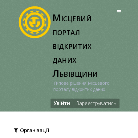
Перейти
до
Місцевий
вмісту
портал
відкритих
даних
Львівщини
Типове рішення Місцевого
порталу відкритих даних
Увійти
Зареєструватись
Організації