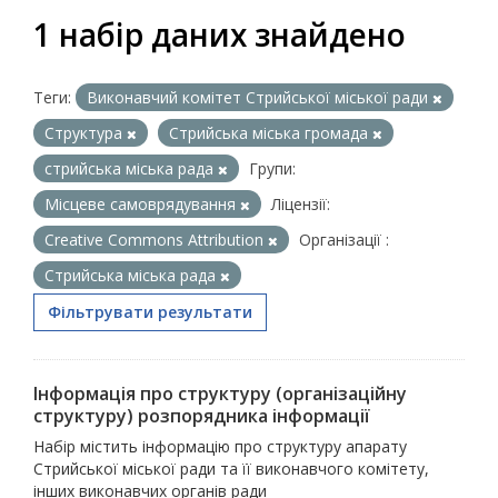
1 набір даних знайдено
Теги:
Виконавчий комітет Стрийської міської ради
Структура
Стрийська міська громада
стрийська міська рада
Групи:
Місцеве самоврядування
Ліцензії:
Creative Commons Attribution
Організації :
Стрийська міська рада
Фільтрувати результати
Інформація про структуру (організаційну
структуру) розпорядника інформації
Набір містить інформацію про структуру апарату
Стрийської міської ради та її виконавчого комітету,
інших виконавчих органів ради