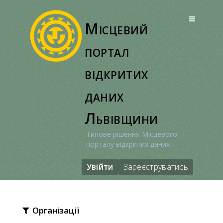
Перейти
до
Місцевий
вмісту
портал
відкритих
даних
Львівщини
Типове рішення Місцевого
порталу відкритих даних
Увійти
Зареєструватись
Організації