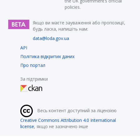
the UK government’s official
policies.
Якщо ви маєте зауваження або пропозиції,
будь ласка, напишіть нам:
data@loda.gov.ua
API
Політика відкритих даних
Про портал
За підтримки
Весь контент доступний за ліцензією
Creative Commons Attribution 4.0 International
license
, якщо не зазначено інше