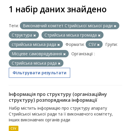
1 набір даних знайдено
Теги:
Виконавчий комітет Стрийської міської ради
Структура
Стрийська міська громада
стрийська міська рада
Формати:
CSV
Групи:
Місцеве самоврядування
Організації :
Стрийська міська рада
Фільтрувати результати
Інформація про структуру (організаційну
структуру) розпорядника інформації
Набір містить інформацію про структуру апарату
Стрийської міської ради та її виконавчого комітету,
інших виконавчих органів ради
CSV