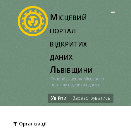
Перейти
до
Місцевий
вмісту
портал
відкритих
даних
Львівщини
Типове рішення Місцевого
порталу відкритих даних
Увійти
Зареєструватись
Організації