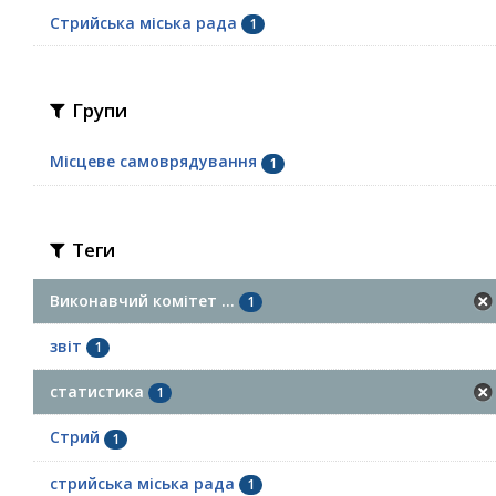
Стрийська міська рада
1
Групи
Місцеве самоврядування
1
Теги
Виконавчий комітет ...
1
звіт
1
статистика
1
Стрий
1
стрийська міська рада
1