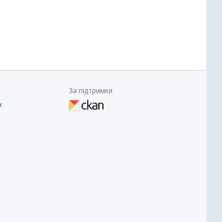
За підтримки
х