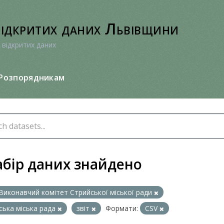
відкритих даних Львівщини
 відкритих даних
Розпорядникам
абір даних знайдено
Виконавчий комітет Стрийської міської ради
ська міська рада
звіт
Формати:
CSV