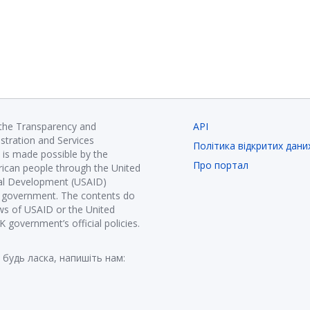
 the Transparency and
API
istration and Services
Політика відкритих дани
is made possible by the
Про портал
ican people through the United
nal Development (USAID)
K government. The contents do
ews of USAID or the United
government’s official policies.
 будь ласка, напишіть нам: