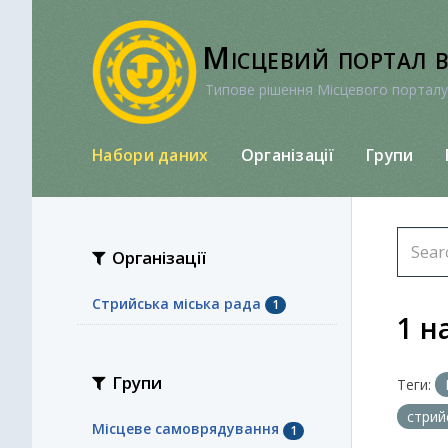
Перейти
до
Місцевий портал 
вмісту
Типове рішення Місцевого порталу
Набори даних
Організації
Групи
Організації
Стрийська міська рада
1
1 н
Групи
Теги:
стрий
Місцеве самоврядування
1