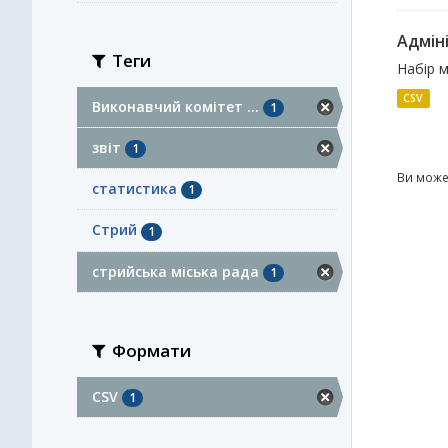
Адміні
Теги
Набір м
CSV
Виконавчий комітет ...
1
звіт
1
Ви може
статистика
1
Стрий
1
стрийська міська рада
1
Формати
CSV
1