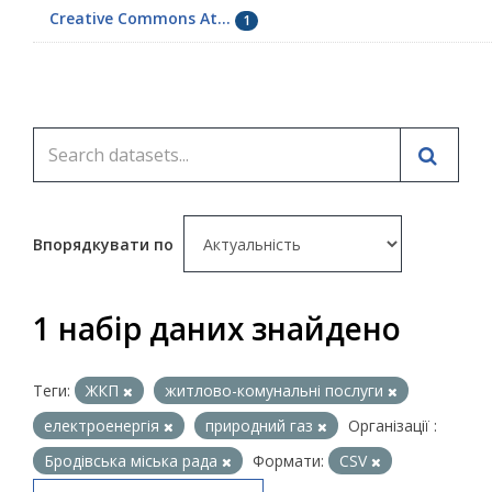
Creative Commons At...
1
Впорядкувати по
1 набір даних знайдено
Теги:
ЖКП
житлово-комунальні послуги
електроенергія
природний газ
Організації :
Бродівська міська рада
Формати:
CSV