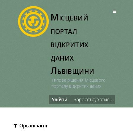
Перейти
до
Місцевий
вмісту
портал
відкритих
даних
Львівщини
Типове рішення Місцевого
порталу відкритих даних
Увійти
Зареєструватись
Організації