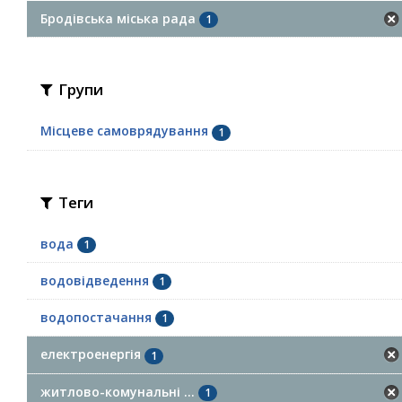
Бродівська міська рада
1
Групи
Місцеве самоврядування
1
Теги
вода
1
водовідведення
1
водопостачання
1
електроенергія
1
житлово-комунальні ...
1