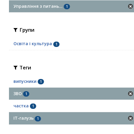
Управління з питань...
1
Групи
Освіта і культура
1
Теги
випусники
1
ЗВО
1
частка
1
ІТ-галузь
1