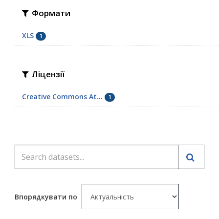
Формати
XLS
1
Ліцензії
Creative Commons At...
1
Впорядкувати по