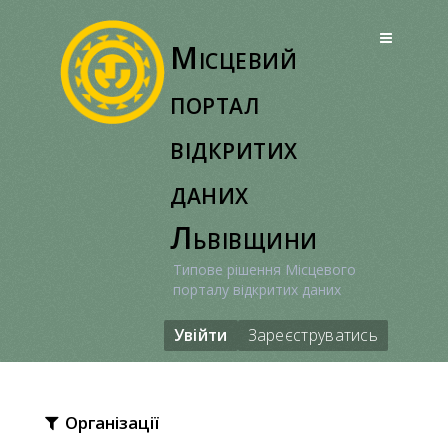
Перейти
до
Місцевий
вмісту
портал
відкритих
даних
Львівщини
Типове рішення Місцевого
порталу відкритих даних
Увійти
Зареєструватись
Організації