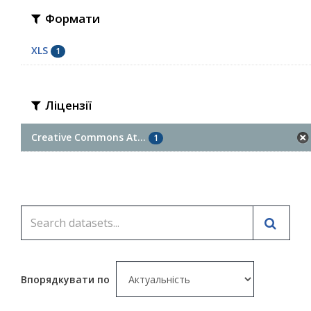
Формати
XLS
1
Ліцензії
Creative Commons At...
1
Впорядкувати по