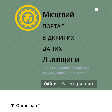
Перейти
до
Місцевий
вмісту
портал
відкритих
даних
Львівщини
Типове рішення Місцевого
порталу відкритих даних
Увійти
Зареєструватись
Організації