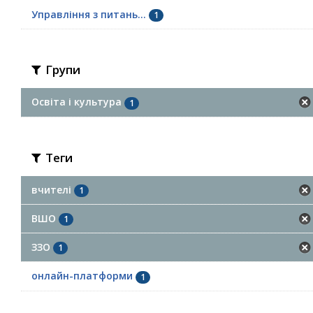
Управління з питань...
1
Групи
Освіта і культура
1
Теги
вчителі
1
ВШО
1
ЗЗО
1
онлайн-платформи
1