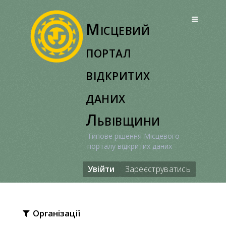
Перейти
до
Місцевий
вмісту
портал
відкритих
даних
Львівщини
Типове рішення Місцевого
порталу відкритих даних
Увійти
Зареєструватись
Організації