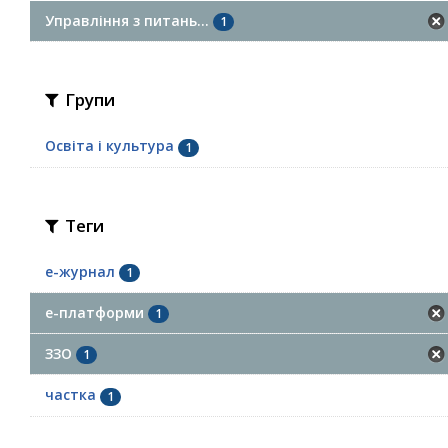
Управління з питань...
1
Групи
Освіта і культура
1
Теги
е-журнал
1
е-платформи
1
ЗЗО
1
частка
1