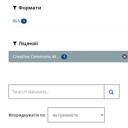
Формати
XLS
1
Ліцензії
Creative Commons At...
1
Впорядкувати по