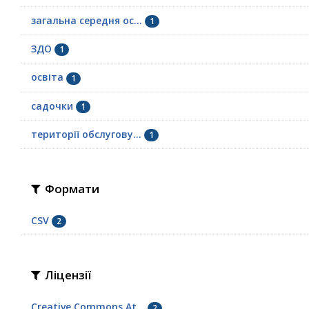
загальна середня ос...
1
ЗДО
1
освіта
1
садочки
1
території обслугову...
1
Формати
CSV
2
Ліцензії
Creative Commons At...
2