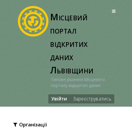
Перейти
до
Місцевий
вмісту
портал
відкритих
даних
Львівщини
Типове рішення Місцевого
порталу відкритих даних
Увійти
Зареєструватись
Організації