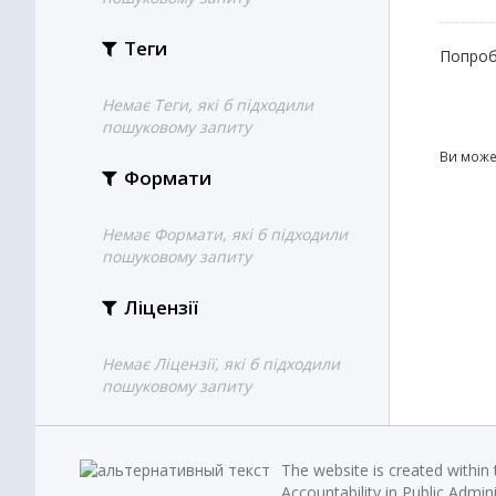
Теги
Попроб
Немає Теги, які б підходили
пошуковому запиту
Ви може
Формати
Немає Формати, які б підходили
пошуковому запиту
Ліцензії
Немає Ліцензії, які б підходили
пошуковому запиту
The website is created within
Accountability in Public Admin