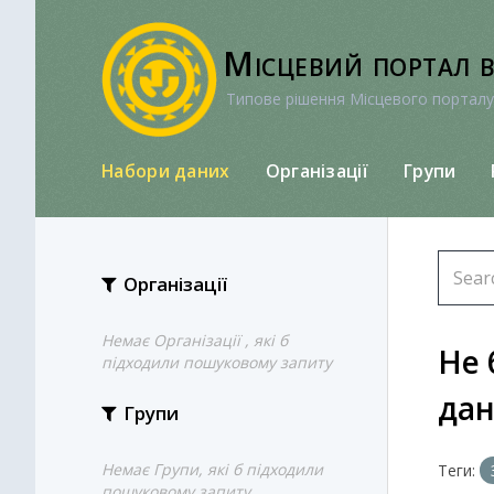
Перейти
до
Місцевий портал 
вмісту
Типове рішення Місцевого порталу
Набори даних
Організації
Групи
Організації
Немає Організації , які б
Не 
підходили пошуковому запиту
да
Групи
Немає Групи, які б підходили
Теги:
пошуковому запиту