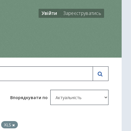
Увійти
Зареєструватись
Впорядкувати по
XLS