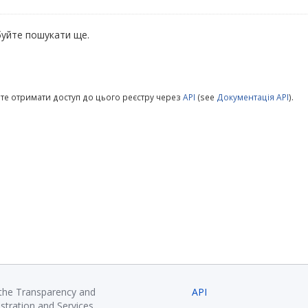
уйте пошукати ще.
те отримати доступ до цього реєстру через
API
(see
Документація API
).
 the Transparency and
API
istration and Services