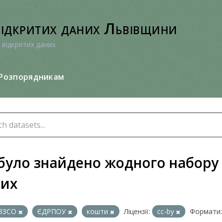
відкритих даних Львівщини
 відкритих даних
Розпорядникам
було знайдено жодного набору
них
ЗЗСО
ЄДРПОУ
кошти
Ліцензії:
cc-by
Формати: