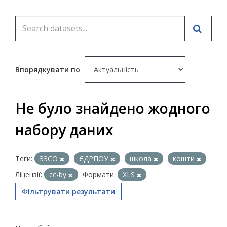
Впорядкувати по
Не було знайдено жодного
набору даних
Теги:
ЗЗСО
ЄДРПОУ
школа
кошти
Ліцензії:
cc-by
Формати:
XLS
Фільтрувати результати