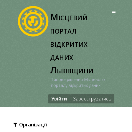
Перейти
до
Місцевий
вмісту
портал
відкритих
даних
Львівщини
Типове рішення Місцевого
порталу відкритих даних
Увійти
Зареєструватись
Організації