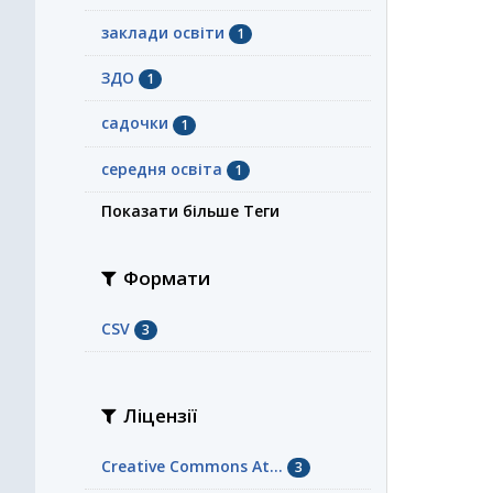
заклади освіти
1
ЗДО
1
садочки
1
середня освіта
1
Показати більше Теги
Формати
CSV
3
Ліцензії
Creative Commons At...
3