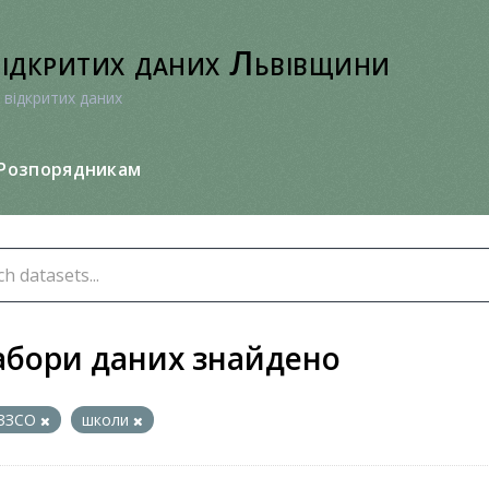
відкритих даних Львівщини
 відкритих даних
Розпорядникам
абори даних знайдено
ЗЗСО
школи