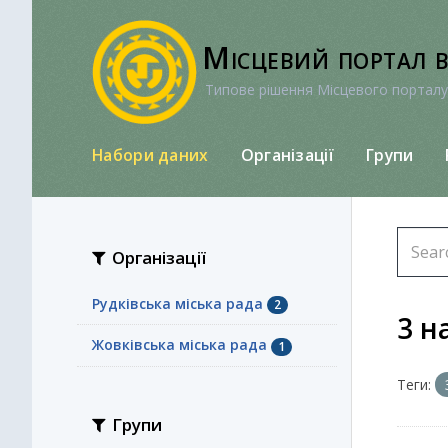
Перейти
до
Місцевий портал 
вмісту
Типове рішення Місцевого порталу
Набори даних
Організації
Групи
Організації
Рудківська міська рада
2
3 н
Жовківська міська рада
1
Теги:
Групи