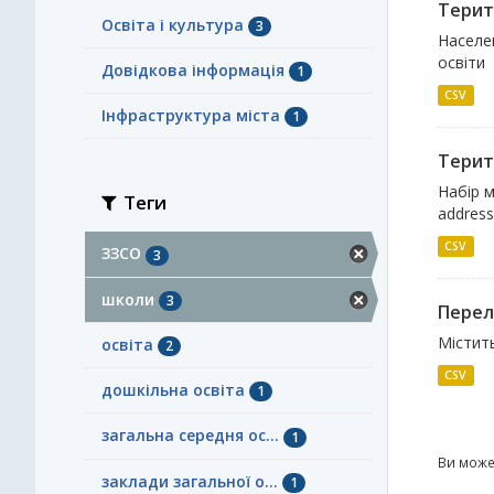
Терито
Освіта і культура
3
Населен
освіти
Довідкова інформація
1
CSV
Інфраструктура міста
1
Терито
Набір м
Теги
address
CSV
ЗЗСО
3
школи
3
Перелі
Містить
освіта
2
CSV
дошкільна освіта
1
загальна середня ос...
1
Ви може
заклади загальної о...
1