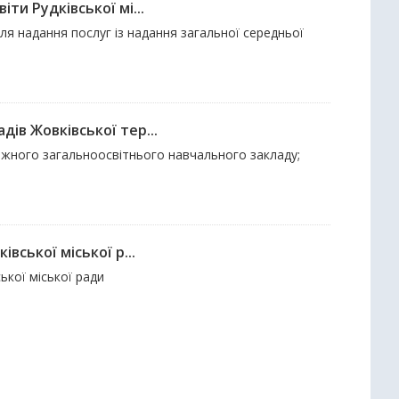
ти Рудківської мі...
ля надання послуг із надання загальної середньої
ів Жовківської тер...
 кожного загальноосвітнього навчального закладу;
вської міської р...
ької міської ради