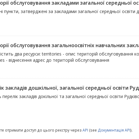
рії обслуговування закладами загальної середньої осві
і пункти, затверджені за закладами загальної середньої освіти д
рії обслуговування загальноосвітніх навчальних заклад
істить два ресурси: territories - опис територій обслуговування
es - віднесення адрес до територій обслуговування
к закладів дошкільної, загальної середньої освіти Рудкі
 перелік закладів докільної та загальної середньої освіти Рудківс
те отримати доступ до цього реєстру через
API
(see
Документація API
).