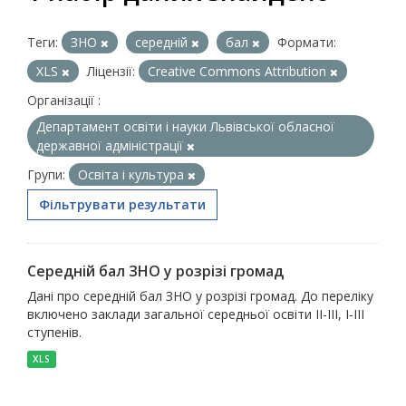
Теги:
ЗНО
середній
бал
Формати:
XLS
Ліцензії:
Creative Commons Attribution
Організації :
Департамент освіти і науки Львівської обласної
державної адміністрації
Групи:
Освіта і культура
Фільтрувати результати
Середній бал ЗНО у розрізі громад
Дані про середній бал ЗНО у розрізі громад. До переліку
включено заклади загальної середньої освіти ІІ-ІІІ, І-ІІІ
ступенів.
XLS