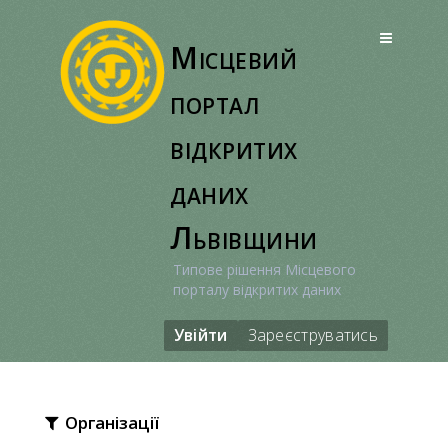
Перейти
до
Місцевий
вмісту
портал
відкритих
даних
Львівщини
Типове рішення Місцевого
порталу відкритих даних
Увійти
Зареєструватись
Організації