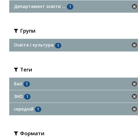
Департамент освіти ...
1
Групи
Освіта і культура
1
Теги
бал
1
ЗНО
1
середній
1
Формати