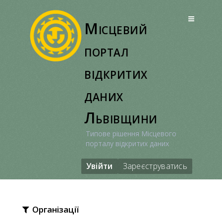
Перейти
до
Місцевий
вмісту
портал
відкритих
даних
Львівщини
Типове рішення Місцевого
порталу відкритих даних
Увійти
Зареєструватись
Організації