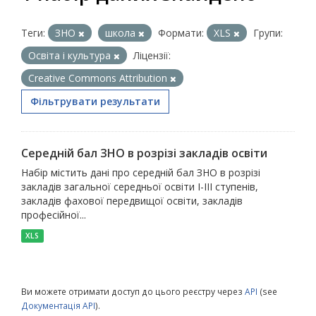
Теги:
ЗНО
школа
Формати:
XLS
Групи:
Освіта і культура
Ліцензії:
Creative Commons Attribution
Фільтрувати результати
Середній бал ЗНО в розрізі закладів освіти
Набір містить дані про середній бал ЗНО в розрізі
закладів загальної середньої освіти І-ІІІ ступенів,
закладів фахової передвищої освіти, закладів
професійної...
XLS
Ви можете отримати доступ до цього реєстру через
API
(see
Документація API
).