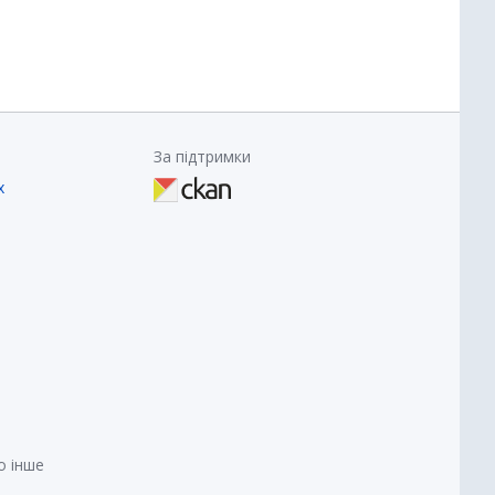
За підтримки
х
о інше