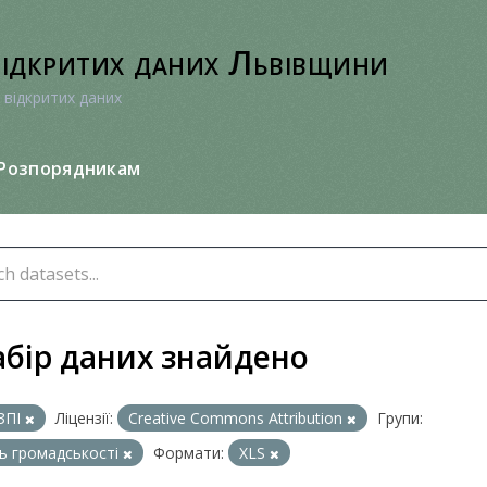
відкритих даних Львівщини
 відкритих даних
Розпорядникам
абір даних знайдено
ЗПІ
Ліцензії:
Creative Commons Attribution
Групи:
ь громадськості
Формати:
XLS