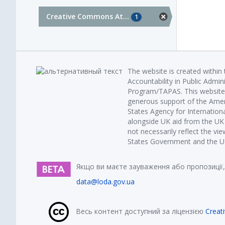
Creative Commons At...
1
The website is created within
Accountability in Public Admin
Program/TAPAS. This website 
generous support of the Amer
States Agency for Internatio
alongside UK aid from the U
not necessarily reflect the vi
States Government and the UK 
Якщо ви маєте зауваження або пропозиції,
data@loda.gov.ua
Весь контент доступний за ліцензією
Creat