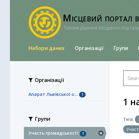
Перейти
до
Місцевий портал 
вмісту
Типове рішення Місцевого порталу
Набори даних
Організації
Групи
Організації
Апарат Львівської о...
1
1 н
Групи
Теги:
Участ
Участь громадськості
1