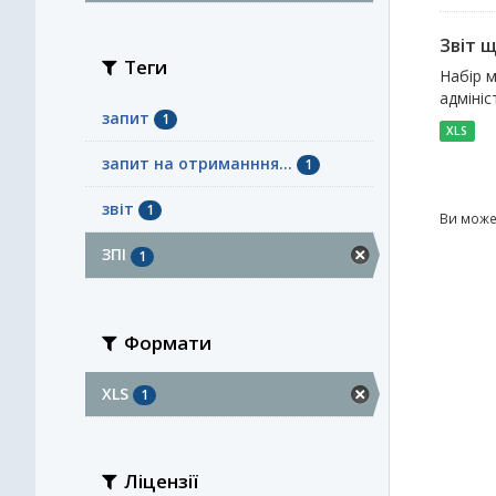
Звіт 
Теги
Набір м
адмініс
запит
1
XLS
запит на отриманння...
1
звіт
1
Ви може
ЗПІ
1
Формати
XLS
1
Ліцензії