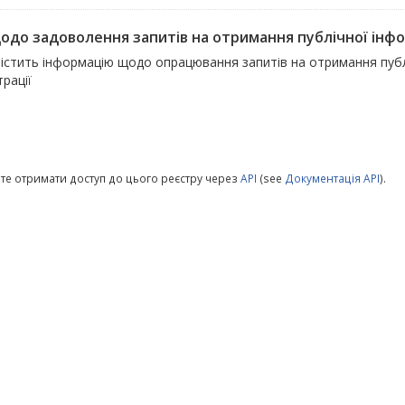
щодо задоволення запитів на отримання публічної інфо
істить інформацію щодо опрацювання запитів на отримання публі
трації
те отримати доступ до цього реєстру через
API
(see
Документація API
).