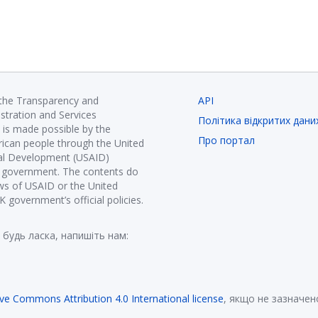
 the Transparency and
API
istration and Services
Політика відкритих дани
is made possible by the
Про портал
ican people through the United
nal Development (USAID)
K government. The contents do
ews of USAID or the United
government’s official policies.
 будь ласка, напишіть нам:
ive Commons Attribution 4.0 International license
, якщо не зазначен