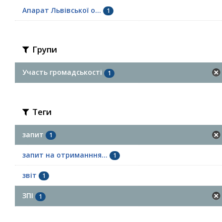
Апарат Львівської о...
1
Групи
Участь громадськості
1
Теги
запит
1
запит на отриманння...
1
звіт
1
ЗПІ
1