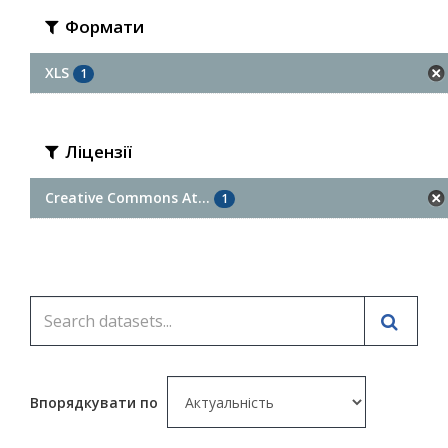
Формати
XLS
1
Ліцензії
Creative Commons At...
1
Впорядкувати по