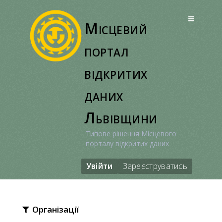
Перейти
до
Місцевий
вмісту
портал
відкритих
даних
Львівщини
Типове рішення Місцевого
порталу відкритих даних
Увійти
Зареєструватись
Організації