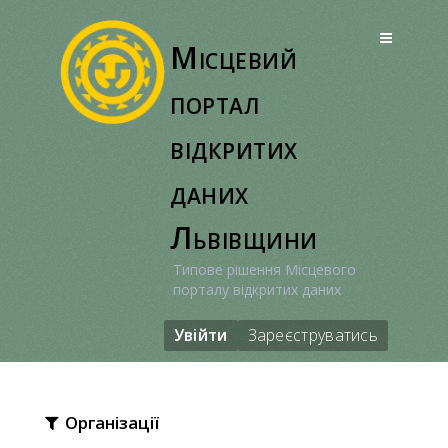
Перейти
до
Місцевий
вмісту
портал
відкритих
даних
Львівщини
Типове рішення Місцевого
порталу відкритих даних
Увійти
Зареєструватись
Організації