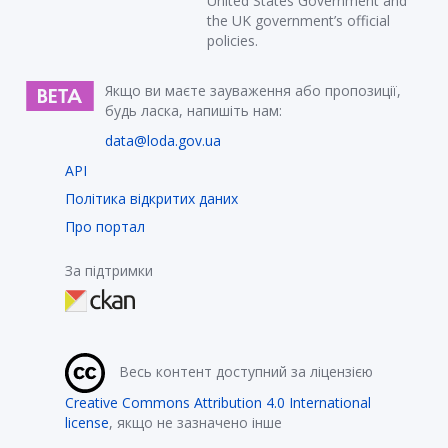
United States Government and
the UK government’s official
policies.
Якщо ви маєте зауваження або пропозиції,
будь ласка, напишіть нам:
data@loda.gov.ua
API
Політика відкритих даних
Про портал
За підтримки
Весь контент доступний за ліцензією
Creative Commons Attribution 4.0 International
license
, якщо не зазначено інше