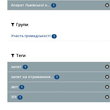
Апарат Львівської о...
1
Групи
Участь громадськості
1
Теги
запит
1
запит на отриманння...
1
звіт
1
ЗПІ
1