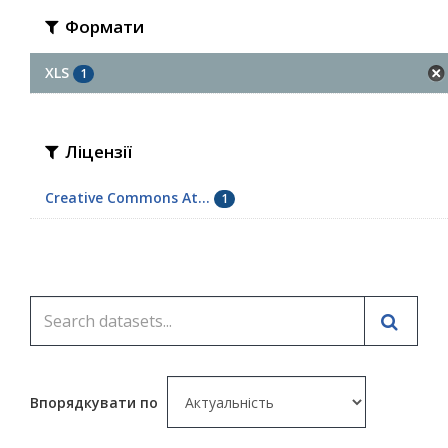
Формати
XLS
1
Ліцензії
Creative Commons At...
1
Впорядкувати по