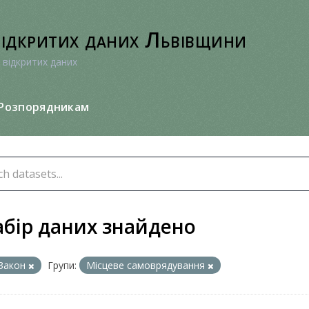
відкритих даних Львівщини
 відкритих даних
Розпорядникам
абір даних знайдено
Закон
Групи:
Місцеве самоврядування