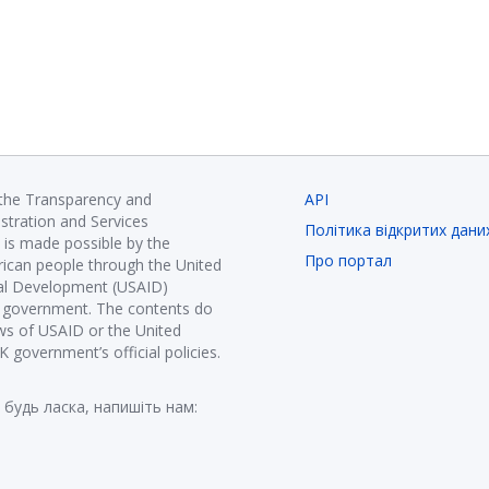
 the Transparency and
API
istration and Services
Політика відкритих дани
is made possible by the
Про портал
ican people through the United
nal Development (USAID)
K government. The contents do
ews of USAID or the United
government’s official policies.
 будь ласка, напишіть нам: