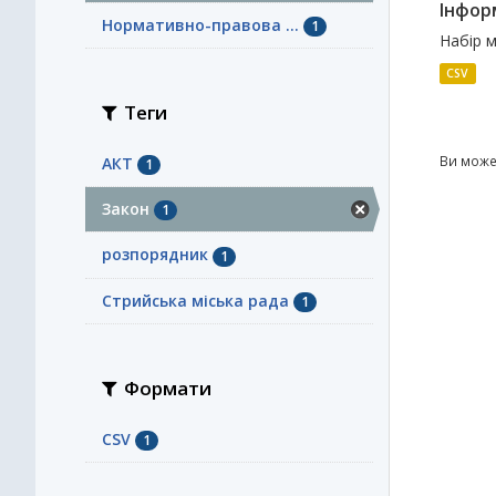
Інфор
Нормативно-правова ...
1
Набір м
CSV
Теги
Ви може
АКТ
1
Закон
1
розпорядник
1
Стрийська міська рада
1
Формати
CSV
1