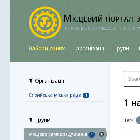
Перейти
до
Місцевий портал 
вмісту
Типове рішення Місцевого порталу
Набори даних
Організації
Групи
Організації
Стрийська міська рада
1
1 н
Групи
Теги:
Місцеве самоврядування
1