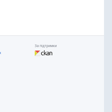
За підтримки
х