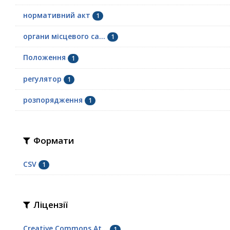
нормативний акт
1
органи місцевого са...
1
Положення
1
регулятор
1
розпорядження
1
Формати
CSV
1
Ліцензії
Creative Commons At...
1