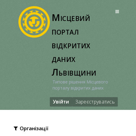
Перейти
до
Місцевий
вмісту
портал
відкритих
даних
Львівщини
Типове рішення Місцевого
порталу відкритих даних
Увійти
Зареєструватись
Організації