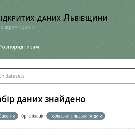
відкритих даних Львівщини
 відкритих даних
Розпорядникам
абір даних знайдено
Закон
Організації :
Козівська сільська рада