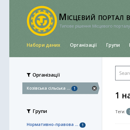
Перейти
до
Місцевий портал 
вмісту
Типове рішення Місцевого порталу
Набори даних
Організації
Групи
Організації
Козівська сільська ...
1
1 н
Групи
Теги:
Нормативно-правова ...
1