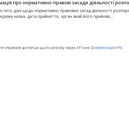
мація про нормативно-правові засади діяльності розпор
містить дані щодо нормативно-правових засад діяльності розпоря
окрема назва, дата прийняття, орган який його прийняв,...
те отримати доступ до цього реєстру через
API
(see
Документація API
).