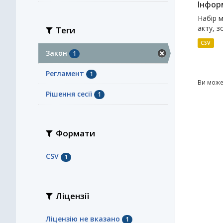
Інфор
Набір 
акту, з
Теги
CSV
Закон
1
Регламент
1
Ви може
Рішення сесії
1
Формати
CSV
1
Ліцензії
Ліцензію не вказано
1